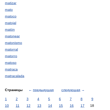
matizar
mato
matoco
matojal
matón
matonear
matonismo
matorral
matorro
matoso
matraca
matracalada
Страницы
←
предыдущая
следующая
→
1
2
3
4
5
6
7
8
9
10
11
12
13
14
15
16
17
18